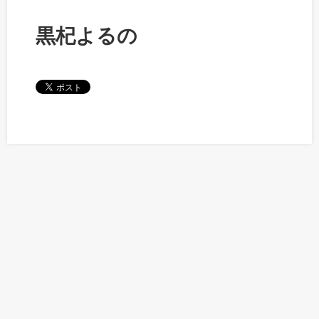
黒杞よるの