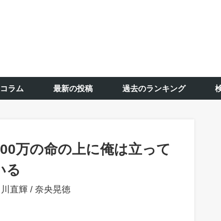
コラム
最新の投稿
過去のランキング
100万の命の上に俺は立って
いる
山川直輝
/
奈央晃徳