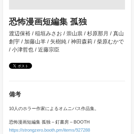
恐怖漫画短編集 孤独
渡辺保裕
/
稲垣みさお
/
崇山祟
/
杉原那月
/
真山
創宇
/
加藤山羊
/
矢樹純
/
神田森莉
/
柴原むかで
/
小津哲也
/
近藤宗臣
備考
10人のホラー作家によるオムニバス作品集。
恐怖漫画短編集 孤独 – 釘書房 – BOOTH
https://strongzero.booth.pm/items/927288