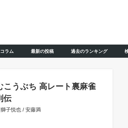
コラム
最新の投稿
過去のランキング
むこうぶち 高レート裏麻雀
列伝
天獅子悦也
/
安藤満