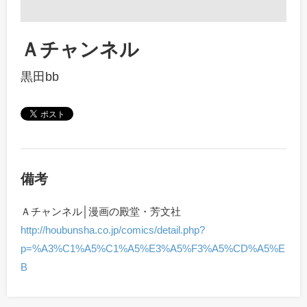
Ａチャンネル
黒田bb
備考
Ａチャンネル│漫画の殿堂・芳文社
http://houbunsha.co.jp/comics/detail.php?
p=%A3%C1%A5%C1%A5%E3%A5%F3%A5%CD%A5%E
B