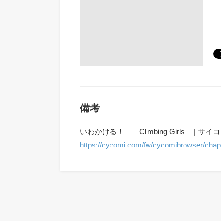
備考
いわかける！ ―Climbing Girls― | サイ
https://cycomi.com/fw/cycomibrowser/chapte