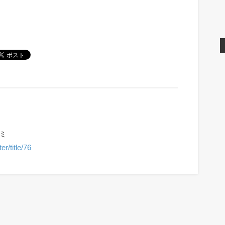
コミ
r/title/76