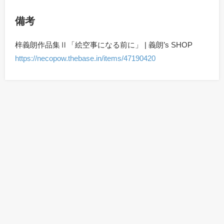
備考
梓義朗作品集Ⅱ「絵空事になる前に」 | 義朗’s SHOP
https://necopow.thebase.in/items/47190420