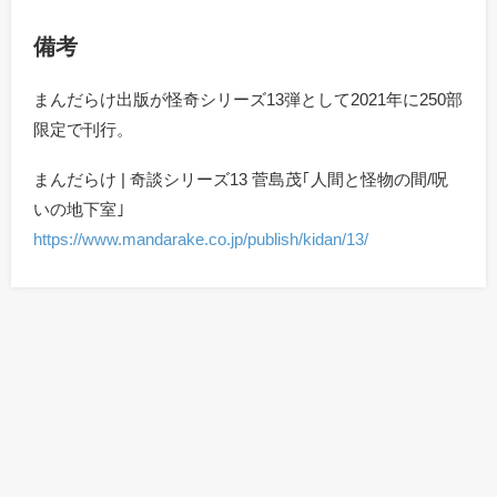
備考
まんだらけ出版が怪奇シリーズ13弾として2021年に250部
限定で刊行。
まんだらけ | 奇談シリーズ13 菅島茂｢人間と怪物の間/呪
いの地下室｣
https://www.mandarake.co.jp/publish/kidan/13/