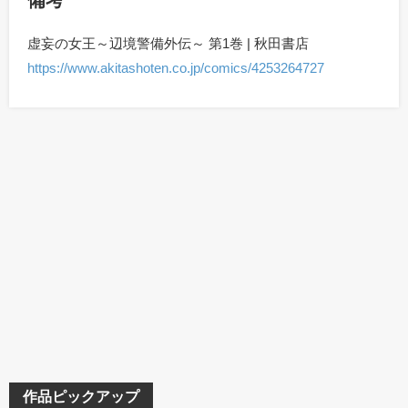
備考
虚妄の女王～辺境警備外伝～ 第1巻 | 秋田書店
https://www.akitashoten.co.jp/comics/4253264727
作品ピックアップ