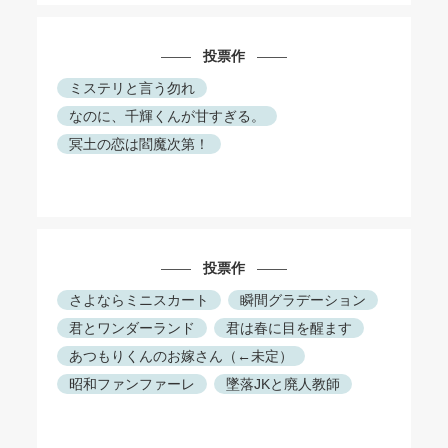
投票作
ミステリと言う勿れ
なのに、千輝くんが甘すぎる。
冥土の恋は閻魔次第！
投票作
さよならミニスカート
瞬間グラデーション
君とワンダーランド
君は春に目を醒ます
あつもりくんのお嫁さん（←未定）
昭和ファンファーレ
墜落JKと廃人教師