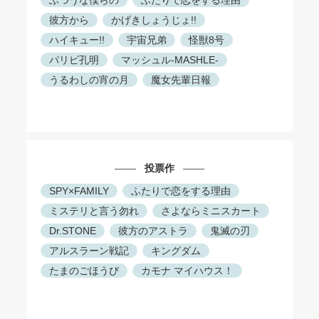
ふつうな僕らの
ふたりで恋をする理由
彼方から
かげきしょうじょ!!
ハイキュー!!
宇宙兄弟
怪獣8号
パリピ孔明
マッシュル-MASHLE-
うるわしの宵の月
魔女先輩日報
投票作
SPY×FAMILY
ふたりで恋をする理由
ミステリと言う勿れ
さよならミニスカート
Dr.STONE
彼方のアストラ
鬼滅の刃
アルスラーン戦記
キングダム
たまのごほうび
カモナ マイハウス！