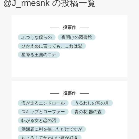
@J_rmesnk の投稿一覧
投票作
ふつうな僕らの
夜明けの図書館
ひかえめに言っても、これは愛
星降る王国のニナ
投票作
海が走るエンドロール
うるわしの宵の月
スキップとローファー
青の花 器の森
転がる女と恋の沼
婚姻届に判を捺しただけですが
ちょろくてかわいい君が好き