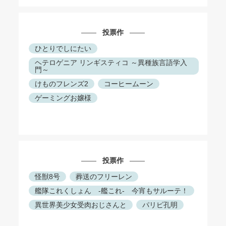
投票作
ひとりでしにたい
ヘテロゲニア リンギスティコ ～異種族言語学入
門～
けものフレンズ2
コーヒームーン
ゲーミングお嬢様
投票作
怪獣8号
葬送のフリーレン
艦隊これくしょん ‐艦これ‐ 今宵もサルーテ！
異世界美少女受肉おじさんと
パリピ孔明