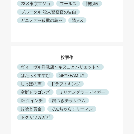
23区東京マジョ
フールズ
神獣医
ブルータル 殺人警察官の告白
ガニメデ～殺戮の島～
隣人X
投票作
ヴィーヴル洋裁店〜キヌヨとハリエット〜
はたらくすすむ
SPY×FAMILY
しっぽの声
ドラフトキング
空挺ドラゴンズ
ミリオンダラーディガー
Dr.クインチ
鍵つきテラリウム
片喰と黄金
でんぢゃらすリーマン
トクサツガガガ