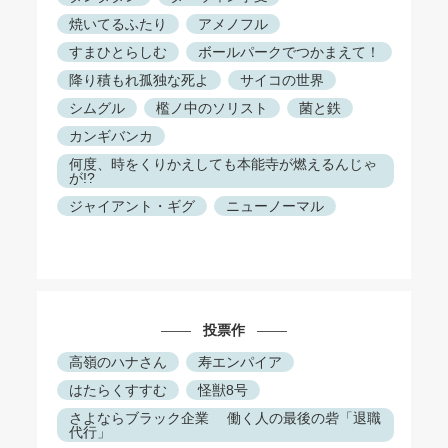
焼いてるふたり
アメノフル
すまひとらしむ
ボールパークでつかまえて！
降り積もれ孤独な死よ
サイコの世界
シムグル
檻ノ中のソリスト
菌と鉄
カンギバンカ
何度、時をくりかえしても本能寺が燃えるんじゃ
が!?
ジャイアント・ギグ
ニューノーマル
投票作
高嶺のハナさん
寿エンパイア
はたらくすすむ
怪獣8号
さよならブラック企業 働く人の最後の砦「退職
代行」